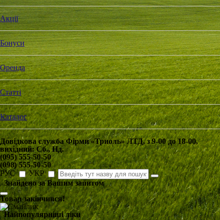
Акції
Бонуси
Оренда
Статті
Каталог
Довідкова служба Фірми «Триоль» ЛТД, з
9-00
до
18-00
,
вихідний:
Сб
.,
Нд
.
(095) 555-50-50
(098) 555-50-50
РУС
УКР
Знайдено за Вашим запитом
Товар закінчився!
Найпопулярніші ліки