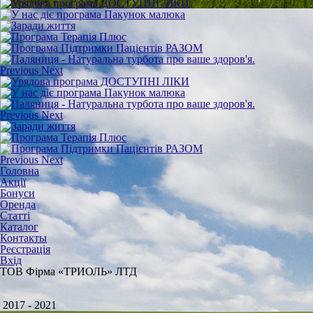
Previous
Next
Previous
Next
Previous
Next
Головна
Акції
Бонуси
Оренда
Статті
Каталог
Контакты
Реєстрація
Вхід
ТОВ Фірма «ТРИОЛЬ» ЛТД
2017 - 2021