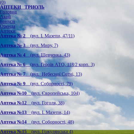
(
0
)
АПТЕКИ ТРИОЛЬ
Головна
Акції
Бонуси
Оренда
Аптеки
Аптека № 2
(вул. І. Мазепи, 47/11)
Аптека № 3
(вул. Миру, 7)
Аптека № 4
(вул. Шевченка, 43)
Аптека № 6
(вул. Героїв АТО, 118/2 корп. 3)
Аптека № 7
(вул. Небесної Сотні, 13)
Аптека № 9
(вул. Соборності, 79)
Аптека №10
(вул. Європейська, 104)
Аптека №12
(вул. Гоголя, 38)
Аптека №13
(вул. І. Мазепи, 14)
Аптека №14
(вул. Соборності, 48)
Аптека №15
(вул. Гожулянська 4)