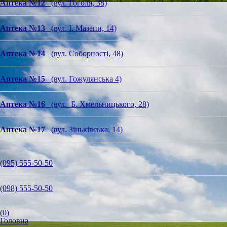
Аптека №12
(вул. Гоголя, 38)
Аптека №13
(вул. І. Мазепи, 14)
Аптека №14
(вул. Соборності, 48)
Аптека №15
(вул. Гожулянська 4)
Аптека №16
(вул. Б. Хмельницького, 28)
Аптека №17
(вул. Зіньківська, 14)
(095) 555-50-50
(098) 555-50-50
(
0
)
Головна