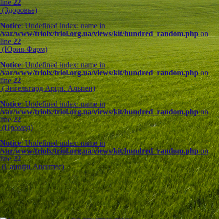
line
22
(Здоровье)
Notice
: Undefined index: name in
/var/www/triolx/triol.org.ua/views/kit/hundred_random.php
on
line
22
(Юрия-Фарм)
Notice
: Undefined index: name in
/var/www/triolx/triol.org.ua/views/kit/hundred_random.php
on
line
22
(Энгельгард Арцн. Альпен)
Notice
: Undefined index: name in
/var/www/triolx/triol.org.ua/views/kit/hundred_random.php
on
line
22
(Промед)
Notice
: Undefined index: name in
/var/www/triolx/triol.org.ua/views/kit/hundred_random.php
on
line
22
(Санофи Авентис)