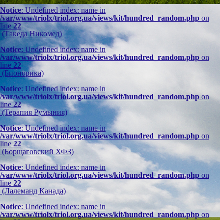
Notice
: Undefined index: name in
/var/www/triolx/triol.org.ua/views/kit/hundred_random.php
on
line
22
(Такеда Никомед)
Notice
: Undefined index: name in
/var/www/triolx/triol.org.ua/views/kit/hundred_random.php
on
line
22
(Бионорика)
Notice
: Undefined index: name in
/var/www/triolx/triol.org.ua/views/kit/hundred_random.php
on
line
22
(Терапия Румыния)
Notice
: Undefined index: name in
/var/www/triolx/triol.org.ua/views/kit/hundred_random.php
on
line
22
(Борщаговский ХФЗ)
Notice
: Undefined index: name in
/var/www/triolx/triol.org.ua/views/kit/hundred_random.php
on
line
22
(Лалеманд Канада)
Notice
: Undefined index: name in
/var/www/triolx/triol.org.ua/views/kit/hundred_random.php
on