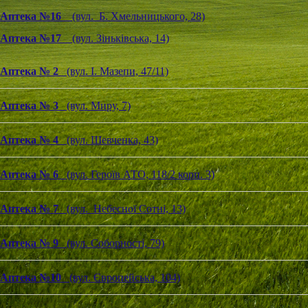
Аптека №16
(вул. Б. Хмельницького, 28)
Аптека №17
(вул. Зіньківська, 14)
Аптека № 2
(вул. І. Мазепи, 47/11)
Аптека № 3
(вул. Миру, 7)
Аптека № 4
(вул. Шевченка, 43)
Аптека № 6
(вул. Героїв АТО, 118/2 корп. 3)
Аптека № 7
(вул. Небесної Сотні, 13)
Аптека № 9
(вул. Соборності, 79)
Аптека №10
(вул. Європейська, 104)