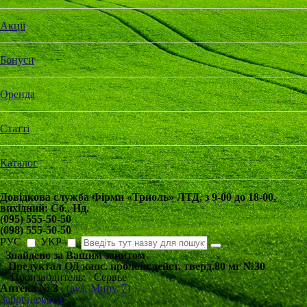
Акції
Бонуси
Оренда
Статті
Каталог
Довідкова служба Фірми «Триоль» ЛТД, з
9-00
до
18-00
,
вихідний:
Сб
.,
Нд
.
(095) 555-50-50
(098) 555-50-50
РУС
УКР
Знайдено за Вашим запитом
Предуктал ОД капс. пролонг.дейст. тверд.80 мг №30
Производитель: Cервье
Аптека № 3
(вул. Миру, 7)
Забронювати