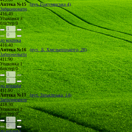
Аптека №15
(вул. Гожулянська 4)
Забронювати
416.40
Упаковка
3
блістер
0
до кошика
416.40
Аптека №16
(вул. Б. Хмельницького, 28)
Забронювати
411.90
Упаковка
1
блістер
0
до кошика
411.90
Аптека №17
(вул. Зіньківська, 14)
Забронювати
418.30
Упаковка
2
блістер
0
до кошика