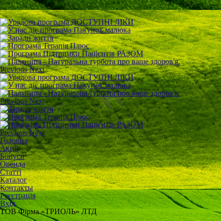
Previous
Next
Previous
Next
Previous
Next
Головна
Акції
Бонуси
Оренда
Статті
Каталог
Контакты
Реєстрація
Вхід
ТОВ Фірма «ТРИОЛЬ» ЛТД