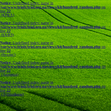
Notice
: Undefined index: name in
/var/www/triolx/triol.org.ua/views/kit/hundred_random.php
on
line
22
(КРКА)
Notice
: Undefined index: name in
/var/www/triolx/triol.org.ua/views/kit/hundred_random.php
on
line
22
(БХФЗ)
Notice
: Undefined index: name in
/var/www/triolx/triol.org.ua/views/kit/hundred_random.php
on
line
22
(Реддис)
Notice
: Undefined index: name in
/var/www/triolx/triol.org.ua/views/kit/hundred_random.php
on
line
22
(Дарница)
Notice
: Undefined index: name in
/var/www/triolx/triol.org.ua/views/kit/hundred_random.php
on
line
22
(Лубныфарм)