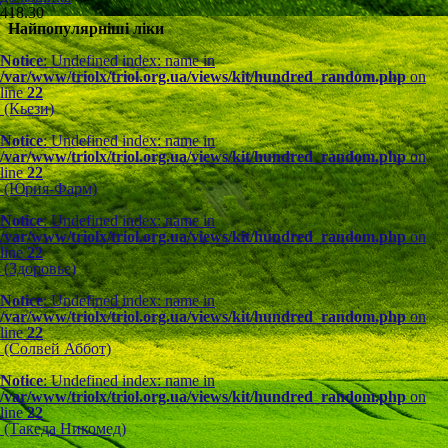
418.30
Найпопулярніші ліки
Notice
: Undefined index: name in
/var/www/triolx/triol.org.ua/views/kit/hundred_random.php
on
line
22
(Кьези)
Notice
: Undefined index: name in
/var/www/triolx/triol.org.ua/views/kit/hundred_random.php
on
line
22
(Юрия-Фарм)
Notice
: Undefined index: name in
/var/www/triolx/triol.org.ua/views/kit/hundred_random.php
on
line
22
(Здоровье)
Notice
: Undefined index: name in
/var/www/triolx/triol.org.ua/views/kit/hundred_random.php
on
line
22
(Солвей Аббот)
Notice
: Undefined index: name in
/var/www/triolx/triol.org.ua/views/kit/hundred_random.php
on
line
22
(Такеда Никомед)