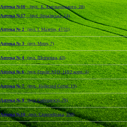
Аптека №16
(вул. Б. Хмельницького, 28)
Аптека №17
(вул. Зіньківська, 14)
Аптека № 2
(вул. І. Мазепи, 47/11)
Аптека № 3
(вул. Миру, 7)
Аптека № 4
(вул. Шевченка, 43)
Аптека № 6
(вул. Героїв АТО, 118/2 корп. 3)
Аптека № 7
(вул. Небесної Сотні, 13)
Аптека № 9
(вул. Соборності, 79)
Аптека №10
(вул. Європейська, 104)