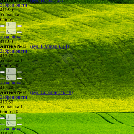
Аптека №12
(вул. Гоголя, 38)
Забронювати
411.90
Упаковка
2
блістер
1
до кошика
411.90
Аптека №13
(вул. І. Мазепи, 14)
Забронювати
417.70
Упаковка
1
блістер
0
до кошика
417.70
Аптека №14
(вул. Соборності, 48)
Забронювати
419.60
Упаковка
1
блістер
0
до кошика
419.60