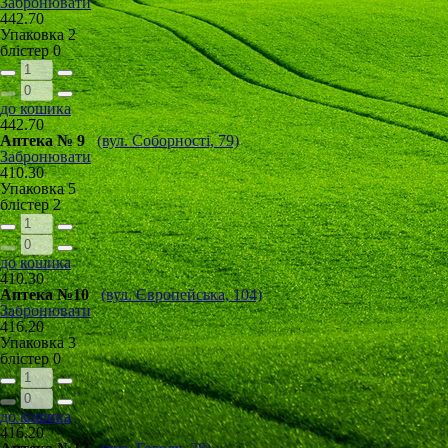
Забронювати
442.70
Упаковка
2
блістер
0
до кошика
442.70
Аптека № 9
(вул. Соборності, 79)
Забронювати
410.30
Упаковка
5
блістер
2
до кошика
410.30
Аптека №10
(вул. Європейська, 104)
Забронювати
416.20
Упаковка
3
блістер
0
до кошика
416.20