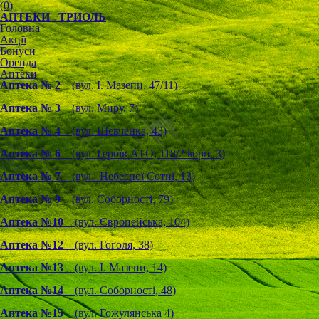
(
0
)
АПТЕКИ ТРИОЛЬ
Головна
Акції
Бонуси
Оренда
Аптеки
Аптека № 2
(вул. І. Мазепи, 47/11)
Аптека № 3
(вул. Миру, 7)
Аптека № 4
(вул. Шевченка, 43)
Аптека № 6
(вул. Героїв АТО, 118/2 корп. 3)
Аптека № 7
(вул. Небесної Сотні, 13)
Аптека № 9
(вул. Соборності, 79)
Аптека №10
(вул. Європейська, 104)
Аптека №12
(вул. Гоголя, 38)
Аптека №13
(вул. І. Мазепи, 14)
Аптека №14
(вул. Соборності, 48)
Аптека №15
(вул. Гожулянська 4)