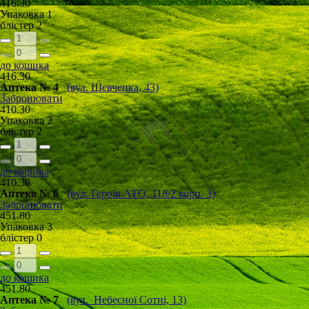
416.30
Упаковка
1
блістер
2
до кошика
416.30
Аптека № 4
(вул. Шевченка, 43)
Забронювати
410.30
Упаковка
2
блістер
2
до кошика
410.30
Аптека № 6
(вул. Героїв АТО, 118/2 корп. 3)
Забронювати
451.80
Упаковка
3
блістер
0
до кошика
451.80
Аптека № 7
(вул. Небесної Сотні, 13)