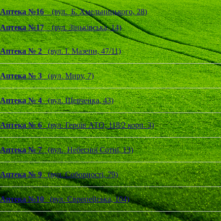
Аптека №16
(вул. Б. Хмельницького, 28)
Аптека №17
(вул. Зіньківська, 14)
Аптека № 2
(вул. І. Мазепи, 47/11)
Аптека № 3
(вул. Миру, 7)
Аптека № 4
(вул. Шевченка, 43)
Аптека № 6
(вул. Героїв АТО, 118/2 корп. 3)
Аптека № 7
(вул. Небесної Сотні, 13)
Аптека № 9
(вул. Соборності, 79)
Аптека №10
(вул. Європейська, 104)