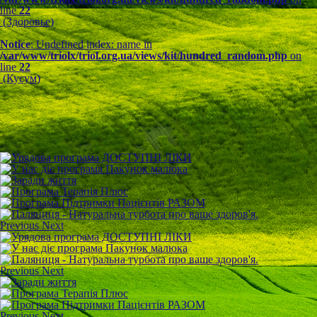
line
22
(Здоровье)
Notice
: Undefined index: name in
/var/www/triolx/triol.org.ua/views/kit/hundred_random.php
on
line
22
(Кусум)
Previous
Next
Previous
Next
Previous
Next