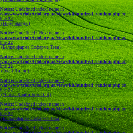
Notice
: Undefined index: name in
/var/www/triolx/triol.org.ua/views/kit/hundred_random.php
on
line
22
(Нидерланды)
Notice
: Undefined index: name in
/var/www/triolx/triol.org.ua/views/kit/hundred_random.php
on
line
22
(Балканфарма Софарма Тева)
Notice
: Undefined index: name in
/var/www/triolx/triol.org.ua/views/kit/hundred_random.php
on
line
22
(Элай Лилли)
Notice
: Undefined index: name in
/var/www/triolx/triol.org.ua/views/kit/hundred_random.php
on
line
22
(*Смит Кляйн Бич ГСК)
Notice
: Undefined index: name in
/var/www/triolx/triol.org.ua/views/kit/hundred_random.php
on
line
22
(Балканфарма Софарма Тева)
Notice
: Undefined index: name in
/var/www/triolx/triol.org.ua/views/kit/hundred_random.php
on