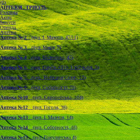
(
0
)
АПТЕКИ ТРИОЛЬ
Головна
Акції
Бонуси
Оренда
Аптеки
Аптека № 2
(вул. І. Мазепи, 47/11)
Аптека № 3
(вул. Миру, 7)
Аптека № 4
(вул. Шевченка, 43)
Аптека № 6
(вул. Героїв АТО, 118/2 корп. 3)
Аптека № 7
(вул. Небесної Сотні, 13)
Аптека № 9
(вул. Соборності, 79)
Аптека №10
(вул. Європейська, 104)
Аптека №12
(вул. Гоголя, 38)
Аптека №13
(вул. І. Мазепи, 14)
Аптека №14
(вул. Соборності, 48)
Аптека №15
(вул. Гожулянська 4)