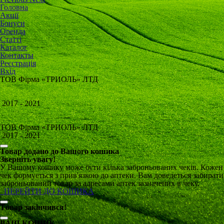
Головна
Акції
Бонуси
Оренда
Статті
Каталог
Контакты
Реєстрація
Вхід
ТОВ Фірма «ТРИОЛЬ» ЛТД
2017 - 2021
ТОВ Фірма «ТРИОЛЬ» ЛТД
2017 - 2021
Товар додано до Вашого кошика
Зверніть увагу!
У Вашому кошику може бути кілька заброньованих чеків. Кожен
чек формуеться з прив'язкою до аптеки. Вам доведеться забирати
заброньований товар за адресами аптек зазначених в чеку.
ПЕРЕЙТИ ДО КОШИКА
Tовар закінчився!
ВАШ КОШИК