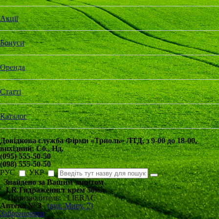
Акції
Бонуси
Оренда
Статті
Каталог
Довідкова служба Фірми «Триоль» ЛТД, з
9-00
до
18-00
,
вихідний:
Сб
.,
Нд
.
(095) 555-50-50
(098) 555-50-50
РУС
УКР
Знайдено за Вашим запитом
LR Гидраженист крем 50мл
Производитель: LIERAC
Аптека № 3
(вул. Миру, 7)
Забронювати