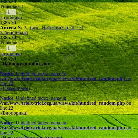
1385.30
Упаковка
1
до кошика
1385.30
Аптека № 7
(вул. Небесної Сотні, 13)
Забронювати
1385.30
Упаковка
1
до кошика
1385.30
Найпопулярніші ліки
Notice
: Undefined index: name in
/var/www/triolx/triol.org.ua/views/kit/hundred_random.php
on
line
22
(Юрия-Фарм)
Notice
: Undefined index: name in
/var/www/triolx/triol.org.ua/views/kit/hundred_random.php
on
line
22
(Бионорика)
Notice
: Undefined index: name in
/var/www/triolx/triol.org.ua/views/kit/hundred_random.php
on
line
22
(Новахим Индастри Конарк)